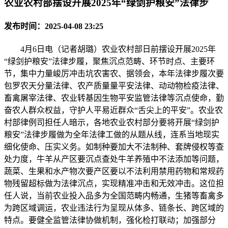
农业农村部摆设开展2025年“绿剑护粮安”法律步
发布时间：2025-04-08 23:25
4月6日电（记者胡璐）农业农村部日前摆设开展2025年
“绿剑护粮安”法律步履，聚焦沉点范畴、环节时点、主要环
节，集中力量峻厉冲击坑农害农、据领会，本年法律步履次要
包罗农天分量法律、农产质量量平安法律、动动物检疫法律、
畜禽屠宰法律、农业转基因生物平安监管法律等沉点使命，勤
奋农人群众权益，守护人平易近群众“舌尖上的平安”。农业农
村部律例司担任人暗示，各地农业农村部分要将开展“绿剑护
粮安”法律步履做为全年法律工做的从题从线，连系当地现实
细化使命、压实义务。如制种要加大不法制种、套牌侵权等查
处力度，牛羊从产区要沉点查处牛羊养殖中不法添加等问题，
蔬菜、生果和水产物次要产区要以不法利用禁用药物和常规药
物残留超标做为法律沉点，实现精准冲击和无效冲击。这位担
任人说，当前农业投入品多为全国范畴内畅通，生猪等畜禽多
为跨区域调运，农业违法行为呈现从体多、链条长、跨区域的
特点。要健全监管法律协做机制，强化检打联动；加强部分